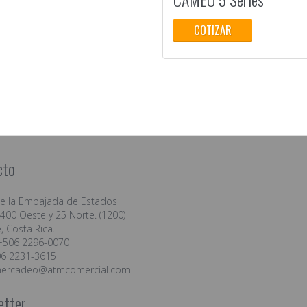
COTIZAR
cto
de la Embajada de Estados
400 Oeste y 25 Norte. (1200)
, Costa Rica.
+506 2296-0070
06 2231-3615
ercadeo@atmcomercial.com
etter