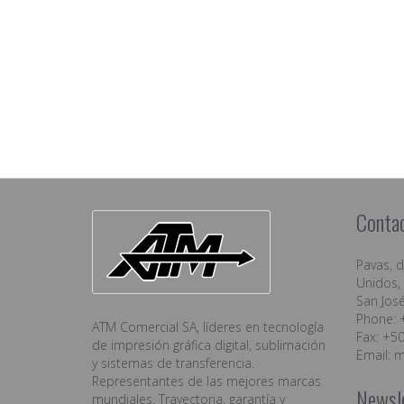
Conta
Pavas, 
Unidos, 
San José
Phone: 
ATM Comercial SA, líderes en tecnología
Fax: +5
de impresión gráfica digital, sublimación
Email:
m
y sistemas de transferencia.
Representantes de las mejores marcas
Newsl
mundiales. Trayectoria, garantía y