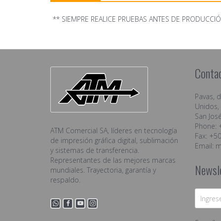
** SIEMPRE REALICE PRUEBAS ANTES DE PRODUCCI
Conta
Pavas, 
Unidos, 
San José
Phone: 
ATM Comercial SA, líderes en tecnología
Fax: +5
de impresión gráfica digital, sublimación
Email:
m
y sistemas de transferencia.
Representantes de las mejores marcas
Newsl
mundiales. Trayectoria, garantía y
respaldo.