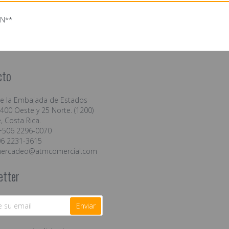
ÓN**
cto
de la Embajada de Estados
400 Oeste y 25 Norte. (1200)
, Costa Rica.
+506 2296-0070
06 2231-3615
ercadeo@atmcomercial.com
etter
Enviar