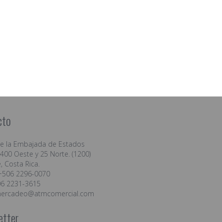
cto
de la Embajada de Estados
400 Oeste y 25 Norte. (1200)
, Costa Rica.
+506 2296-0070
06 2231-3615
ercadeo@atmcomercial.com
etter