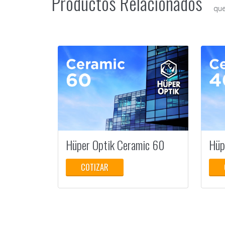
Productos Relacionados
que
Hüper Optik Ceramic 60
Hüp
COTIZAR