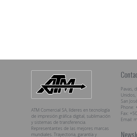
Conta
Pavas, 
Unidos, 
San José
Phone: 
ATM Comercial SA, líderes en tecnología
Fax: +5
de impresión gráfica digital, sublimación
Email:
m
y sistemas de transferencia.
Representantes de las mejores marcas
Newsl
mundiales. Trayectoria, garantía y