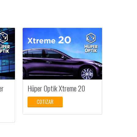
er
Hüper Optik Xtreme 20
COTIZAR