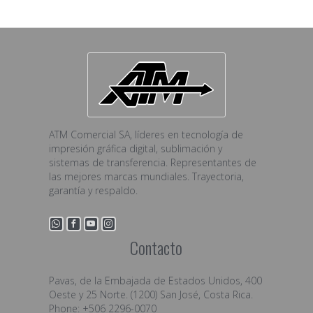
ATM Comercial SA, líderes en tecnología de
impresión gráfica digital, sublimación y
sistemas de transferencia. Representantes de
las mejores marcas mundiales. Trayectoria,
garantía y respaldo.
Contacto
Pavas, de la Embajada de Estados Unidos, 400
Oeste y 25 Norte. (1200) San José, Costa Rica.
Phone: +506 2296-0070