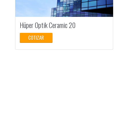
Hüper Optik Ceramic 20
H
COTIZAR