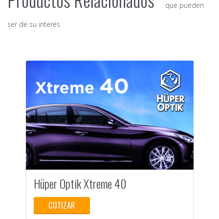
que pueden
ser de su interés
Hüper Optik Xtreme 40
H
COTIZAR