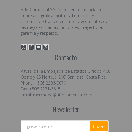
ATM Comercial SA, líderes en tecnología de
impresión gráfica digital, sublimación y
sistemas de transferencia. Representantes de
las mejores marcas mundiales. Trayectoria,
garantía y respaldo.
Contacto
Pavas, de la Embajada de Estados Unidos, 400
Oeste y 25 Norte. (1200) San José, Costa Rica.
Phone: +506 2296-0070
Fax: +506 2231-3615
Email:
mercadeo@atmcomercial.com
Newsletter
Enviar