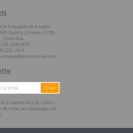
cto
de la Embajada de Estados
400 Oeste y 25 Norte. (1200)
, Costa Rica.
+506 2296-0070
06 2231-3615
ercadeo@atmcomercial.com
etter
Enviar
se a nuestra lista de correo y
e de todas las novedades del
o.