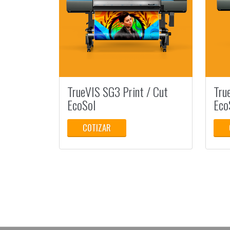
TrueVIS SG3 Print / Cut
Tru
EcoSol
Eco
COTIZAR