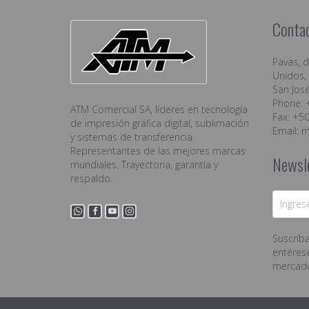
Conta
Pavas, 
Unidos, 
San José
Phone: 
ATM Comercial SA, líderes en tecnología
Fax: +5
de impresión gráfica digital, sublimación
Email:
m
y sistemas de transferencia.
Representantes de las mejores marcas
Newsl
mundiales. Trayectoria, garantía y
respaldo.
Suscríba
entéres
mercad