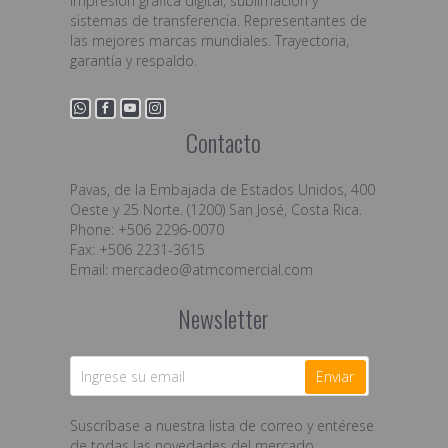
impresión gráfica digital, sublimación y
sistemas de transferencia. Representantes de
las mejores marcas mundiales. Trayectoria,
garantía y respaldo.
Contacto
Pavas, de la Embajada de Estados Unidos, 400
Oeste y 25 Norte. (1200) San José, Costa Rica.
Phone: +506 2296-0070
Fax: +506 2231-3615
Email:
mercadeo@atmcomercial.com
Newsletter
Enviar
Suscríbase a nuestra lista de correo y entérese
de todas las novedades del mercado.