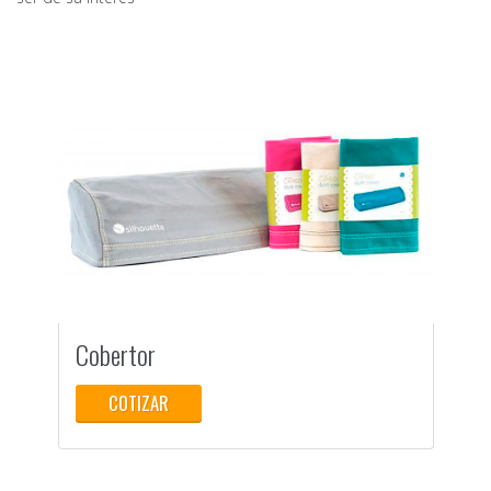
Cobertor
D
COTIZAR