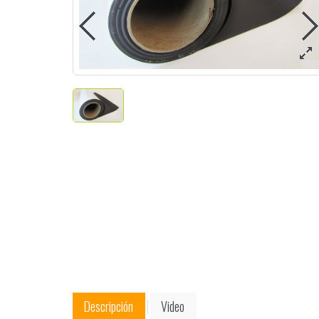
Descripción
Video
.