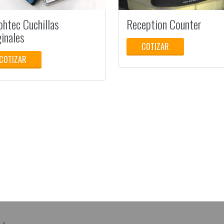
phtec Cuchillas
Reception Counter
ginales
COTIZAR
COTIZAR