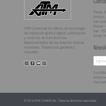
Conta
Pavas, 
Unidos, 
San José
Phone: 
ATM Comercial SA, líderes en tecnología
Fax: +5
de impresión gráfica digital, sublimación
Email:
m
y sistemas de transferencia.
Representantes de las mejores marcas
Newsl
mundiales. Trayectoria, garantía y
respaldo.
Suscríba
entéres
mercad
© 2016 ATM COMERCIAL. Todos los derechos reservados