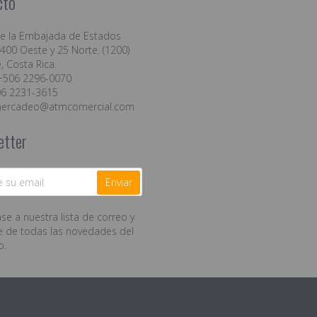
cto
de la Embajada de Estados
400 Oeste y 25 Norte. (1200)
, Costa Rica.
+506 2296-0070
06 2231-3615
ercadeo@atmcomercial.com
etter
Enviar
se a nuestra lista de correo y
e de todas las novedades del
o.