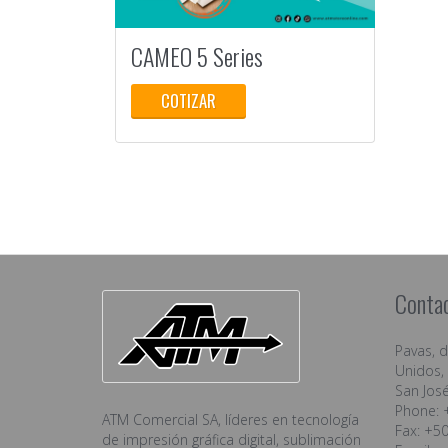
7 calificaciones
CAMEO 5 Series
COTIZAR
Conta
Pavas, 
Unidos, 
San José
Phone: 
ATM Comercial SA, líderes en tecnología
Fax: +5
de impresión gráfica digital, sublimación