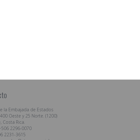
cto
de la Embajada de Estados
400 Oeste y 25 Norte. (1200)
, Costa Rica.
+506 2296-0070
06 2231-3615