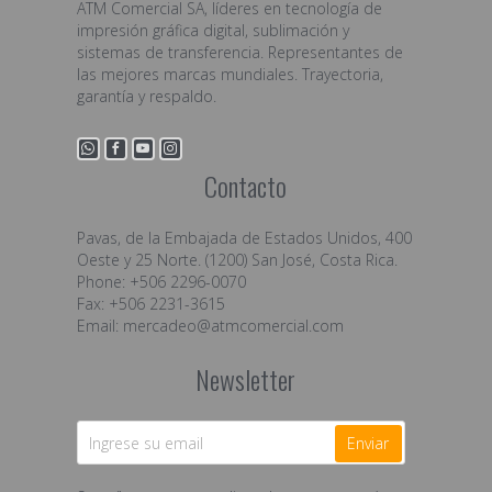
ATM Comercial SA, líderes en tecnología de
impresión gráfica digital, sublimación y
sistemas de transferencia. Representantes de
las mejores marcas mundiales. Trayectoria,
garantía y respaldo.
Contacto
Pavas, de la Embajada de Estados Unidos, 400
Oeste y 25 Norte. (1200) San José, Costa Rica.
Phone: +506 2296-0070
Fax: +506 2231-3615
Email:
mercadeo@atmcomercial.com
Newsletter
Enviar